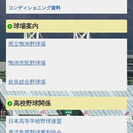
コンディショニング資料
球場案内
県立鴨池野球場
鴨池市民野球場
姶良総合野球場
高校野球関係
日本高等学校野球連盟
鹿児島県野球審判協会