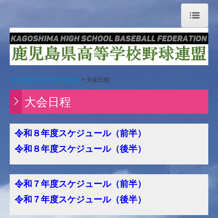
鹿児島県高等学校野球連盟
大会日程
鹿児島県高等学校野球連盟
大会日程
試合結果
大会日程
大会規定
加盟校一覧
令和８年度スケジュール（前半）
令和８
年度
スケジュール（後半）
球場案内
大会記録
令和７年度スケジュール（前半）
ダウンロード
令和７
年度
スケジュール（後半）