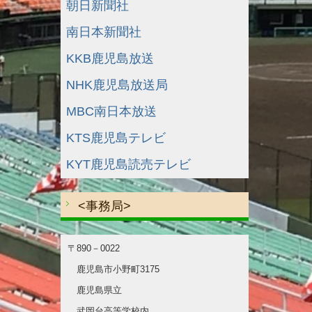
朝日新聞社
南日本新聞社
KKB鹿児島放送
NHK鹿児島放送局
MBC南日本放送
KTS鹿児島テレビ
KYT鹿児島読売テレビ
<事務局>
〒890－0022
鹿児島市小野町3175
鹿児島県立
武岡台高等学校内