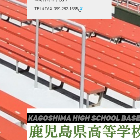
TEL&FAX
099-282-1655