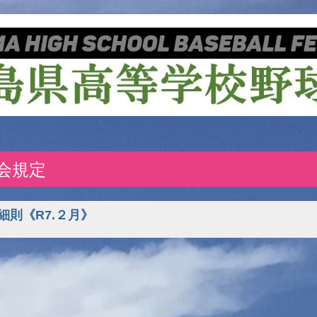
会規定
細則《R7.２月》