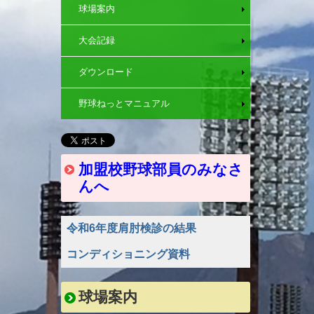
球場案内
大会記録
ダウンロード
野球ねっとマニュアル
加盟校野球部員のみなさ
んへ
令和6年度肩肘検診の結果
コンディショニング資料
球場案内